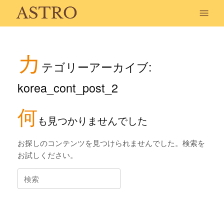
コ
ン
テ
ン
ツ
カ
へ
ス
テゴリーアーカイブ:
キ
ッ
korea_cont_post_2
プ
何
も見つかりませんでした
お探しのコンテンツを見つけられませんでした。検索を
お試しください。
検
索
対
象: