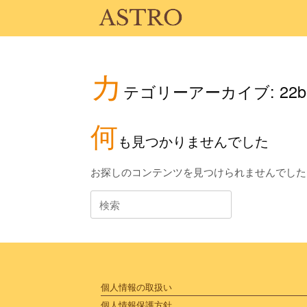
コ
ン
テ
ン
ツ
カ
へ
ス
テゴリーアーカイブ:
22b
キ
ッ
何
プ
も見つかりませんでした
お探しのコンテンツを見つけられませんでした
検
索
対
象:
個人情報の取扱い
個人情報保護方針